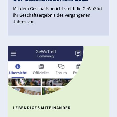
Mit dem Geschäfts­be­richt stellt die GeWoSüd
ihr Geschäfts­er­gebnis des vergan­genen
Jahres vor.
LEBEN­DIGES MITEIN­ANDER