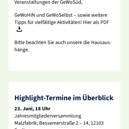
Veran­stal­tungen der GeWoSüd,
GeWoHiN und GeWo­Selbst – sowie weitere
Tipps für viel­fäl­tige Akti­vi­täten! Hier als
PDF
Bitte beachten Sie auch unsere die Haus­aus­
hänge.
High­light-Termine im Über­blick
23. Juni, 18 Uhr
Jahres­mit­glie­der­ver­samm­lung
Malz­fa­brik, Besse­mer­straße 2 – 14, 12103