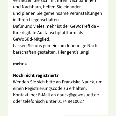
Vernetzen Sie sich mit Ihren Nach­ba­rinnen
und Nach­barn, helfen Sie einander
und planen Sie gemein­same Veran­stal­tungen
in Ihren Liegen­schaften.
Dafür und vieles mehr ist der GeWo­Treff da –
Ihre digi­tale Austausch­platt­form als
GeWoSüd-Mitglied.
Lassen Sie uns gemeinsam leben­dige Nach­
bar­schaften gestalten. Hier geht’s lang!
mehr »
Noch nicht regis­triert?
Wenden Sie sich bitte an Fran­ziska Nauck, um
einen Regis­trie­rungs­code zu erhalten.
Kontakt: per E‑Mail an
nauck@gewosued.de
oder tele­fo­nisch unter 0174 9410027