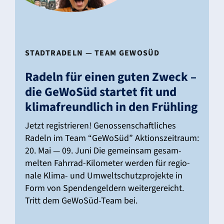
STADT­RA­DELN — TEAM GEWOSÜD
Radeln für einen guten Zweck –
die GeWoSüd startet fit und
klima­freund­lich in den Früh­ling
Jetzt regis­trieren! Genos­sen­schaft­li­ches
Radeln im Team “GeWoSüd” Akti­ons­zeit­raum:
20. Mai — 09. Juni Die gemeinsam gesam­
melten Fahrrad-Kilo­­­meter werden für regio­
nale Klima- und Umwelt­schutz­pro­jekte in
Form von Spen­den­gel­dern weiter­ge­reicht.
Tritt dem GeWoSüd-Team bei.