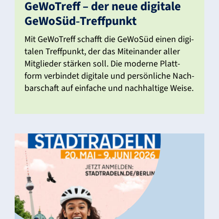
GeWo­Treff – der neue digi­tale
GeWoSüd‑Treffpunkt
Mit GeWo­Treff schafft die GeWoSüd einen digi­
talen Treff­punkt, der das Mitein­ander aller
Mitglieder stärken soll. Die moderne Platt­
form verbindet digi­tale und persön­liche Nach­
bar­schaft auf einfache und nach­hal­tige Weise.