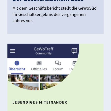
Mit dem Geschäfts­be­richt stellt die GeWoSüd
ihr Geschäfts­er­gebnis des vergan­genen
Jahres vor.
LEBEN­DIGES MITEIN­ANDER