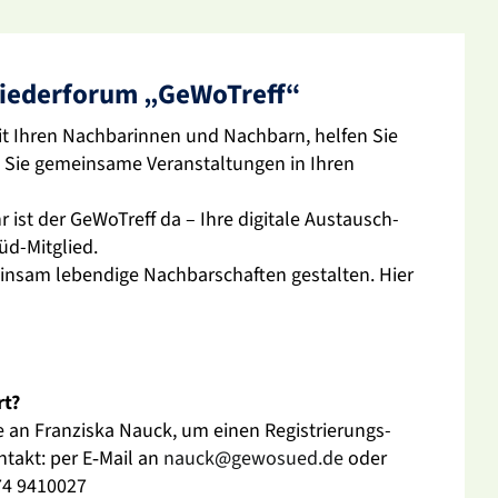
lie­der­forum „GeWo­Treff“
t Ihren Nach­ba­rinnen und Nach­barn, helfen Sie
Sie gemein­same Veran­stal­tungen in Ihren
 ist der GeWo­Treff da – Ihre digi­tale Austausch­
üd-Mitglied.
nsam leben­dige Nach­bar­schaften gestalten. Hier
rt?
 an Fran­ziska Nauck, um einen Regis­trie­rungs­
ntakt: per E‑Mail an
nauck@gewosued.de
oder
174 9410027