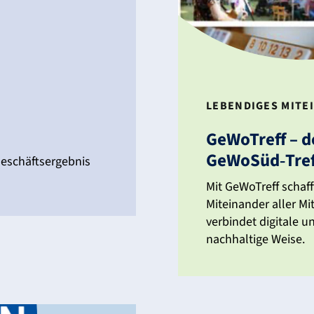
LEBEN­DIGES MITE
GeWo­Treff – d
GeWoSüd‑Tre
eschäfts­er­gebnis
Mit GeWo­Treff schaff
Mitein­ander aller Mi
verbindet digi­tale u
nach­hal­tige Weise.