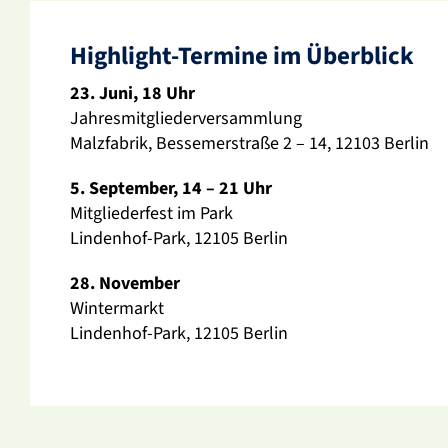
High­light-Termine im Über­blick
23. Juni, 18 Uhr
Jahres­mit­glie­der­ver­samm­lung
Malz­fa­brik, Besse­mer­straße 2 – 14, 12103 Berlin
5. September, 14 – 21 Uhr
Mitglie­der­fest im Park
Lindenhof-Park, 12105 Berlin
28. November
Winter­markt
Lindenhof-Park, 12105 Berlin