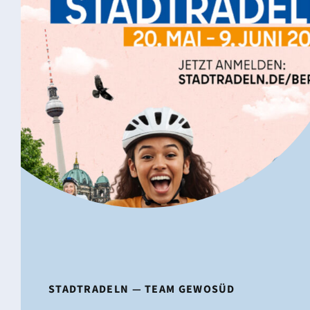
STADT­RA­DELN — TEAM GEWOSÜD