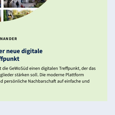
IN­ANDER
er neue digi­tale
ffpunkt
t die GeWoSüd einen digi­talen Treff­punkt, der das
tglieder stärken soll. Die moderne Platt­form
nd persön­liche Nach­bar­schaft auf einfache und