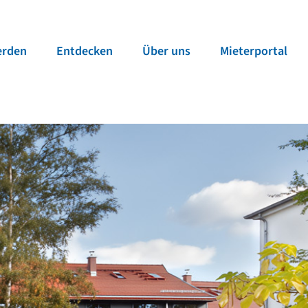
erden
Entde­cken
Über uns
Mieter­portal