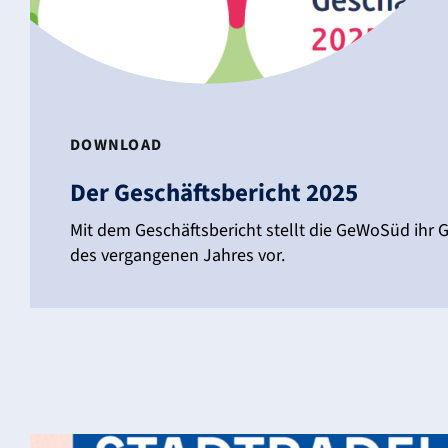
DOWN­LOAD
Der Geschäfts­be­richt 2025
Mit dem Geschäfts­be­richt stellt die GeWoSüd ihr G
des vergan­genen Jahres vor.