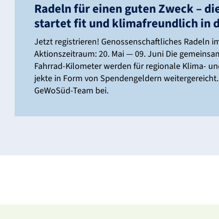
Radeln für einen guten Zweck – d
startet fit und klima­freund­lich in 
Jetzt regis­trieren! Genos­sen­schaft­li­ches Rade
Akti­ons­zeit­raum: 20. Mai — 09. Juni Die gemein
Fahrrad-Kilo­­­meter werden für regio­nale Klima- u
jekte in Form von Spen­den­gel­dern weiter­ge­reicht
GeWoSüd-Team bei.