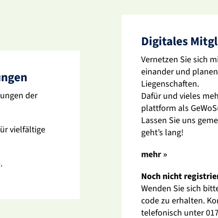
Digi­tales Mitg
Vernetzen Sie sich mi
einander und planen 
tungen
Liegen­schaften.
­tungen der
Dafür und vieles mehr
platt­form als GeWoS
Lassen Sie uns gemei
viel­fäl­tige
geht’s lang!
mehr »
.
Noch nicht regis­trie
Wenden Sie sich bitte
code zu erhalten. Ko
tele­fo­nisch unter 0