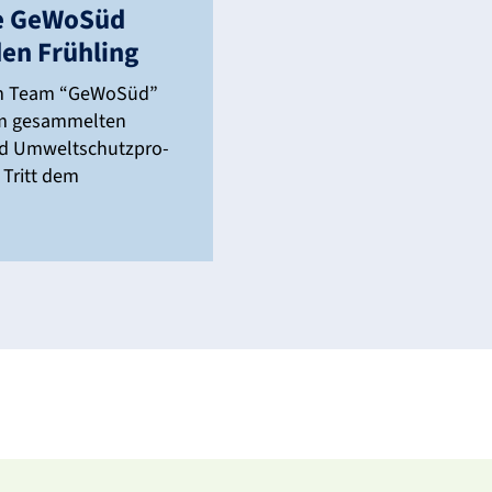
ie GeWoSüd
den Früh­ling
ln im Team “GeWoSüd”
sam gesam­melten
nd Umwelt­schutz­pro­
. Tritt dem