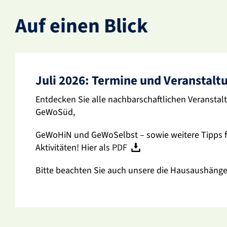
Auf einen Blick
Juli 2026: Termine und Veran­stal­
Entde­cken Sie alle nach­bar­schaft­li­chen Veran­stal
GeWoSüd,
GeWoHiN und GeWo­Selbst – sowie weitere Tipps für 
Akti­vi­täten! Hier als
PDF
Bitte beachten Sie auch unsere die Haus­aus­hänge