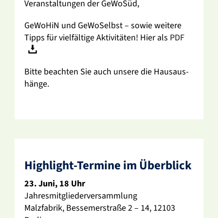
Veran­stal­tungen der GeWoSüd,
GeWoHiN und GeWo­Selbst – sowie weitere
Tipps für viel­fäl­tige Akti­vi­täten! Hier als
PDF
Bitte beachten Sie auch unsere die Haus­aus­
hänge.
High­light-Termine im Über­blick
23. Juni, 18 Uhr
Jahres­mit­glie­der­ver­samm­lung
Malz­fa­brik, Besse­mer­straße 2 – 14, 12103