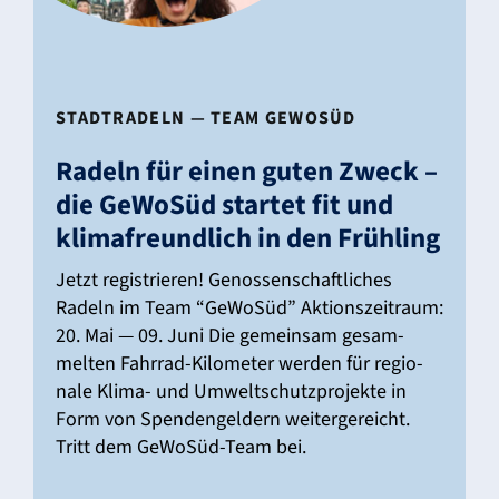
STADT­RA­DELN — TEAM GEWOSÜD
Radeln für einen guten Zweck –
die GeWoSüd startet fit und
klima­freund­lich in den Früh­ling
Jetzt regis­trieren! Genos­sen­schaft­li­ches
Radeln im Team “GeWoSüd” Akti­ons­zeit­raum:
20. Mai — 09. Juni Die gemeinsam gesam­
melten Fahrrad-Kilo­­­meter werden für regio­
nale Klima- und Umwelt­schutz­pro­jekte in
Form von Spen­den­gel­dern weiter­ge­reicht.
Tritt dem GeWoSüd-Team bei.