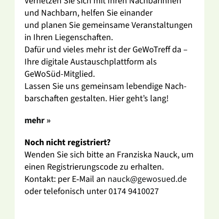
Vernetzen Sie sich mit Ihren Nach­ba­rinnen
und Nach­barn, helfen Sie einander
und planen Sie gemein­same Veran­stal­tungen
in Ihren Liegen­schaften.
Dafür und vieles mehr ist der GeWo­Treff da –
Ihre digi­tale Austausch­platt­form als
GeWoSüd-Mitglied.
Lassen Sie uns gemeinsam leben­dige Nach­
bar­schaften gestalten. Hier geht’s lang!
mehr »
Noch nicht regis­triert?
Wenden Sie sich bitte an Fran­ziska Nauck, um
einen Regis­trie­rungs­code zu erhalten.
Kontakt: per E‑Mail an
nauck@gewosued.de
oder tele­fo­nisch unter 0174 9410027