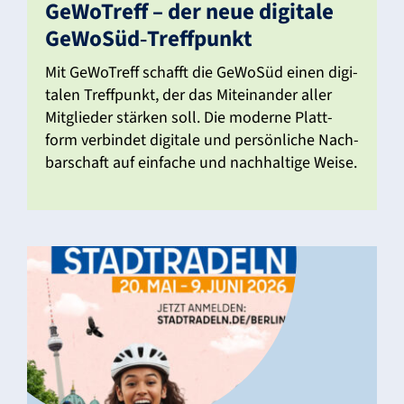
GeWo­Treff – der neue digi­tale
GeWoSüd‑Treffpunkt
Mit GeWo­Treff schafft die GeWoSüd einen digi­
talen Treff­punkt, der das Mitein­ander aller
Mitglieder stärken soll. Die moderne Platt­
form verbindet digi­tale und persön­liche Nach­
bar­schaft auf einfache und nach­hal­tige Weise.