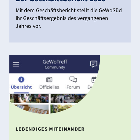
Mit dem Geschäfts­be­richt stellt die GeWoSüd
ihr Geschäfts­er­gebnis des vergan­genen
Jahres vor.
LEBEN­DIGES MITEIN­ANDER