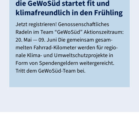
die GeWoSüd startet fit und
klima­freund­lich in den Früh­ling
Jetzt regis­trieren! Genos­sen­schaft­li­ches
Radeln im Team “GeWoSüd” Akti­ons­zeit­raum:
20. Mai — 09. Juni Die gemeinsam gesam­
melten Fahrrad-Kilo­­­meter werden für regio­
nale Klima- und Umwelt­schutz­pro­jekte in
Form von Spen­den­gel­dern weiter­ge­reicht.
Tritt dem GeWoSüd-Team bei.