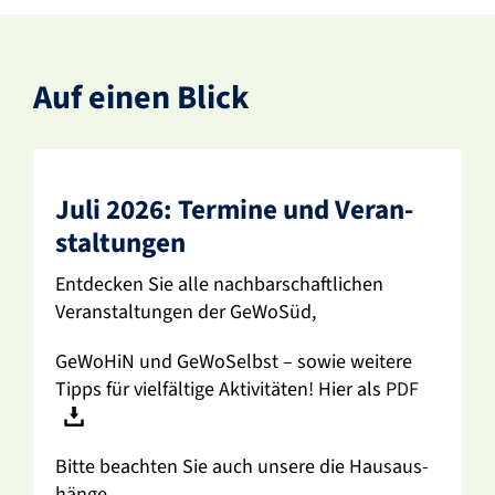
Auf einen Blick
Juli 2026: Termine und Veran­
stal­tungen
Entde­cken Sie alle nach­bar­schaft­li­chen
Veran­stal­tungen der GeWoSüd,
GeWoHiN und GeWo­Selbst – sowie weitere
Tipps für viel­fäl­tige Akti­vi­täten! Hier als
PDF
Bitte beachten Sie auch unsere die Haus­aus­
hänge.