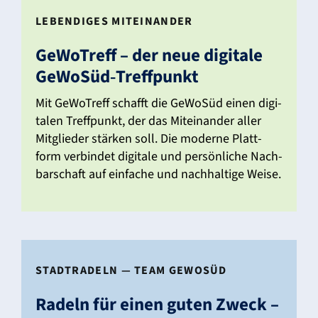
LEBEN­DIGES MITEIN­ANDER
GeWo­Treff – der neue digi­tale
GeWoSüd‑Treffpunkt
Mit GeWo­Treff schafft die GeWoSüd einen digi­
talen Treff­punkt, der das Mitein­ander aller
Mitglieder stärken soll. Die moderne Platt­
form verbindet digi­tale und persön­liche Nach­
bar­schaft auf einfache und nach­hal­tige Weise.
STADT­RA­DELN — TEAM GEWOSÜD
Radeln für einen guten Zweck –