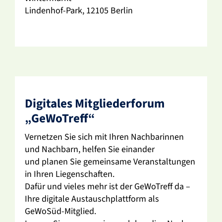
Lindenhof-Park, 12105 Berlin
Digi­tales Mitglie­der­forum
„GeWo­Treff“
Vernetzen Sie sich mit Ihren Nach­ba­rinnen
und Nach­barn, helfen Sie einander
und planen Sie gemein­same Veran­stal­tungen
in Ihren Liegen­schaften.
Dafür und vieles mehr ist der GeWo­Treff da –
Ihre digi­tale Austausch­platt­form als
GeWoSüd-Mitglied.