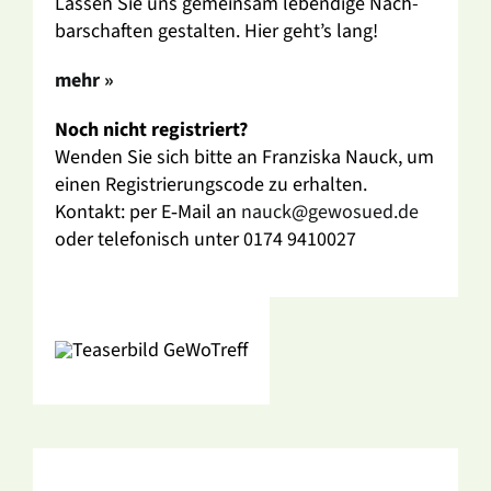
Lassen Sie uns gemeinsam leben­dige Nach­
bar­schaften gestalten. Hier geht’s lang!
mehr »
Noch nicht regis­triert?
Wenden Sie sich bitte an Fran­ziska Nauck, um
einen Regis­trie­rungs­code zu erhalten.
Kontakt: per E‑Mail an
nauck@gewosued.de
oder tele­fo­nisch unter 0174 9410027