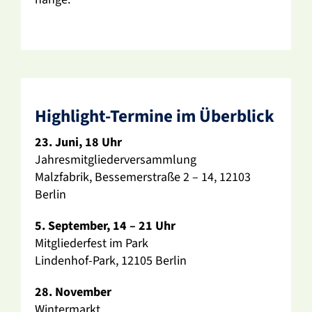
High­light-Termine im Über­blick
23. Juni, 18 Uhr
Jahres­mit­glie­der­ver­samm­lung
Malz­fa­brik, Besse­mer­straße 2 – 14, 12103
Berlin
5. September, 14 – 21 Uhr
Mitglie­der­fest im Park
Lindenhof-Park, 12105 Berlin
28. November
Winter­markt