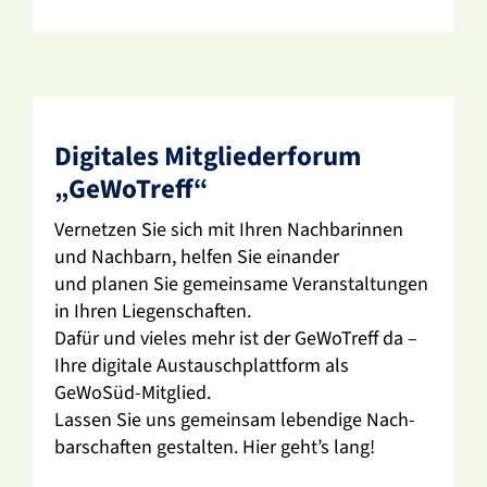
Digi­tales Mitglie­der­forum
„GeWo­Treff“
Vernetzen Sie sich mit Ihren Nach­ba­rinnen
und Nach­barn, helfen Sie einander
und planen Sie gemein­same Veran­stal­tungen
in Ihren Liegen­schaften.
Dafür und vieles mehr ist der GeWo­Treff da –
Ihre digi­tale Austausch­platt­form als
GeWoSüd-Mitglied.
Lassen Sie uns gemeinsam leben­dige Nach­
bar­schaften gestalten. Hier geht’s lang!