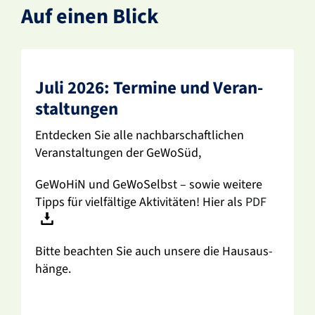
Auf einen Blick
Juli 2026: Termine und Veran­
stal­tungen
Entde­cken Sie alle nach­bar­schaft­li­chen
Veran­stal­tungen der GeWoSüd,
GeWoHiN und GeWo­Selbst – sowie weitere
Tipps für viel­fäl­tige Akti­vi­täten! Hier als
PDF
Bitte beachten Sie auch unsere die Haus­aus­
hänge.