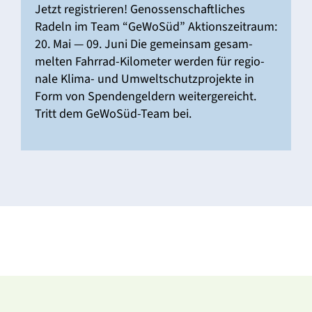
Jetzt regis­trieren! Genos­sen­schaft­li­ches
Radeln im Team “GeWoSüd” Akti­ons­zeit­raum:
20. Mai — 09. Juni Die gemeinsam gesam­
melten Fahrrad-Kilo­­­meter werden für regio­
nale Klima- und Umwelt­schutz­pro­jekte in
Form von Spen­den­gel­dern weiter­ge­reicht.
Tritt dem GeWoSüd-Team bei.