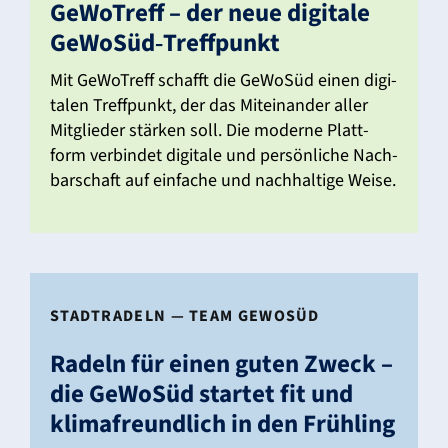
GeWo­Treff – der neue digi­tale
GeWoSüd‑Treffpunkt
Mit GeWo­Treff schafft die GeWoSüd einen digi­
talen Treff­punkt, der das Mitein­ander aller
Mitglieder stärken soll. Die moderne Platt­
form verbindet digi­tale und persön­liche Nach­
bar­schaft auf einfache und nach­hal­tige Weise.
STADT­RA­DELN — TEAM GEWOSÜD
Radeln für einen guten Zweck –
die GeWoSüd startet fit und
klima­freund­lich in den Früh­ling