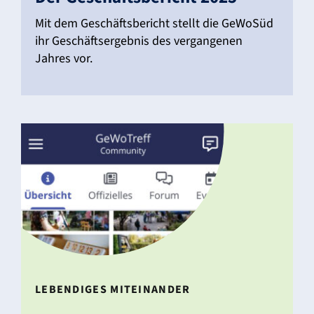
Mit dem Geschäfts­be­richt stellt die GeWoSüd
ihr Geschäfts­er­gebnis des vergan­genen
Jahres vor.
LEBEN­DIGES MITEIN­ANDER