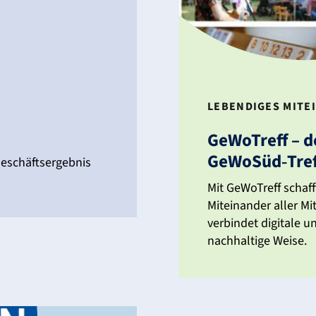
LEBEN­DIGES MITE
GeWo­Treff – d
GeWoSüd‑Tre
eschäfts­er­gebnis
Mit GeWo­Treff schaff
Mitein­ander aller Mi
verbindet digi­tale u
nach­hal­tige Weise.