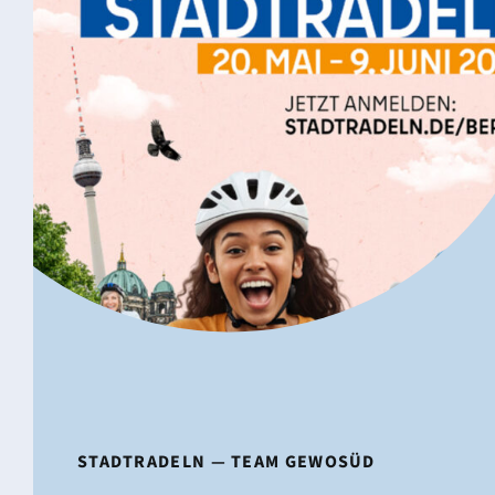
STADT­RA­DELN — TEAM GEWOSÜD