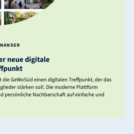
IN­ANDER
er neue digi­tale
ffpunkt
t die GeWoSüd einen digi­talen Treff­punkt, der das
tglieder stärken soll. Die moderne Platt­form
nd persön­liche Nach­bar­schaft auf einfache und