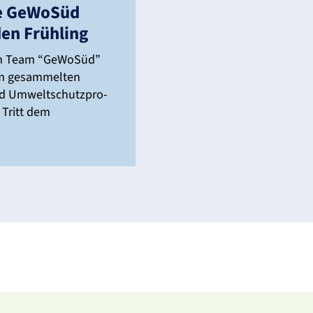
ie GeWoSüd
den Früh­ling
ln im Team “GeWoSüd”
sam gesam­melten
nd Umwelt­schutz­pro­
. Tritt dem