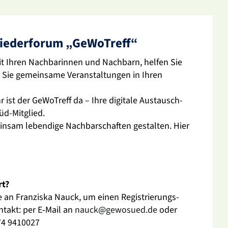
lie­der­forum „GeWo­Treff“
t Ihren Nach­ba­rinnen und Nach­barn, helfen Sie
Sie gemein­same Veran­stal­tungen in Ihren
 ist der GeWo­Treff da – Ihre digi­tale Austausch­
üd-Mitglied.
nsam leben­dige Nach­bar­schaften gestalten. Hier
rt?
 an Fran­ziska Nauck, um einen Regis­trie­rungs­
ntakt: per E‑Mail an
nauck@gewosued.de
oder
174 9410027