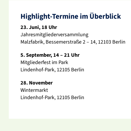
High­light-Termine im Über­blick
23. Juni, 18 Uhr
Jahres­mit­glie­der­ver­samm­lung
Malz­fa­brik, Besse­mer­straße 2 – 14, 12103 Berlin
5. September, 14 – 21 Uhr
Mitglie­der­fest im Park
Lindenhof-Park, 12105 Berlin
28. November
Winter­markt
Lindenhof-Park, 12105 Berlin