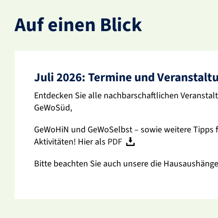
Auf einen Blick
Juli 2026: Termine und Veran­stal­
Entde­cken Sie alle nach­bar­schaft­li­chen Veran­stal
GeWoSüd,
GeWoHiN und GeWo­Selbst – sowie weitere Tipps für 
Akti­vi­täten! Hier als
PDF
Bitte beachten Sie auch unsere die Haus­aus­hänge