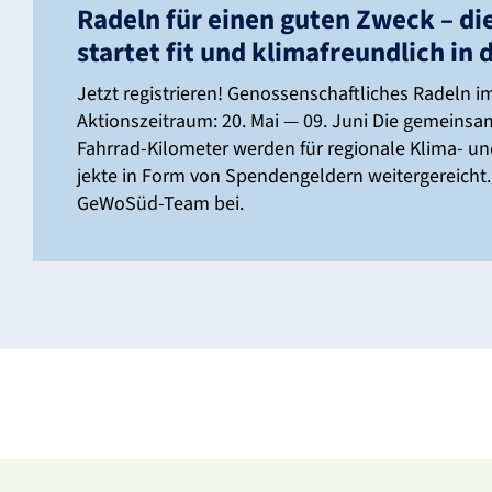
Radeln für einen guten Zweck – d
startet fit und klima­freund­lich in 
Jetzt regis­trieren! Genos­sen­schaft­li­ches Rade
Akti­ons­zeit­raum: 20. Mai — 09. Juni Die gemein
Fahrrad-Kilo­­­meter werden für regio­nale Klima- u
jekte in Form von Spen­den­gel­dern weiter­ge­reicht
GeWoSüd-Team bei.