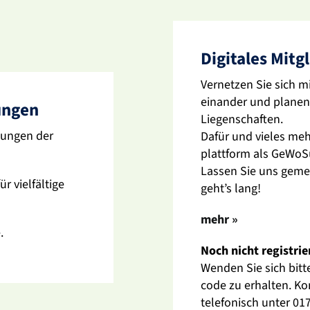
Digi­tales Mitg
Vernetzen Sie sich mi
einander und planen 
tungen
Liegen­schaften.
­tungen der
Dafür und vieles mehr
platt­form als GeWoS
Lassen Sie uns gemei
viel­fäl­tige
geht’s lang!
mehr »
.
Noch nicht regis­trie
Wenden Sie sich bitte
code zu erhalten. Ko
tele­fo­nisch unter 0