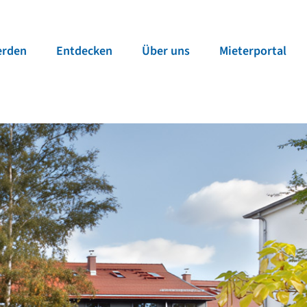
erden
Entde­cken
Über uns
Mieter­portal