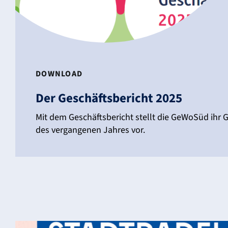
DOWN­LOAD
Der Geschäfts­be­richt 2025
Mit dem Geschäfts­be­richt stellt die GeWoSüd ihr G
des vergan­genen Jahres vor.